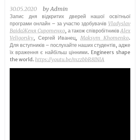
30.05.2020
by
Admin
Запис дня відкритих дверей нашої освітньої
програми онлайн – за участю здобувачів
Vladyslav
Baida
Женя Сиротенко
, а також співробітників
Alex
Veligorsky
, Сергей Иванец,
Maksym Khomenko
.
Для вступників – послухайте наших студентів, адже
їх враження є найбільш цінними. Engineers shape
the world.
https://youtu.be/mzzbbR8INlA