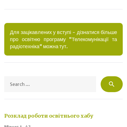
Для зацікавлених у вступі - дізнатися більше
про освітню програму "Телекомунікації та
радіотехніка" можна тут.
S
search
fo
Розклад роботи освітнього хабу