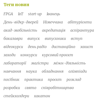
Теги новин
FPGA
IoT
start-up
Іванець
День-відкр-дверей
Німеччина
абітурієнти
акад-мобільність
акредитація
аспірантура
бакалаври
випуск
випускники
вступ
відеокурси
день радіо
дистанційно
захист
заходи
конкурси
курсовий проєкт
лабораторії
магістри
міжн-діяльність
навчання
наука
обладнання
олімпіади
посібник
практика
проєкт
розклад
розробки
свято
співробітництво
стейкхолдери
хакатон