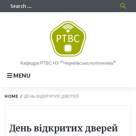
Skip
Sea
search
to
for
content
Кафедра РТВС НУ "Чернігівська політехніка"
MENU
HOME
/
ДЕНЬ ВІДКРИТИХ ДВЕРЕЙ
День відкритих дверей