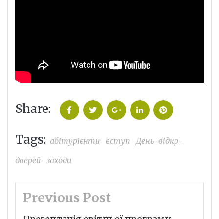
Share:
Facebook
Twitter
Google+
LinkedIn
Pinterest
Tags:
абітурієнти
вступ
День-відкр-
дверей
заходи
Навігація
Previous Post
записів
Презентація овітньої програми