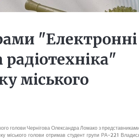
рами "Електронні
а радіотехніка"
ку міського
ського голови Чернігова Олександра Ломако з представниками
яку міського голови отримав студент групи РА-221 Владис