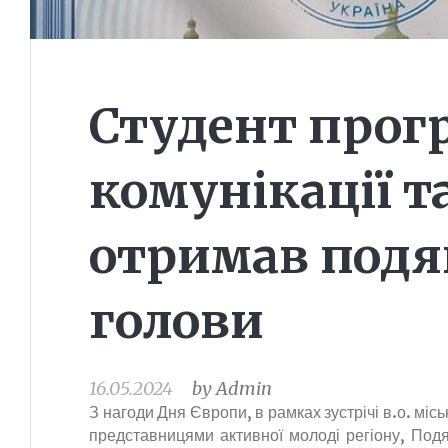
Студент прог
комунікації т
отримав подя
голови
16.05.2024
by
Admin
З нагоди Дня Європи, в рамках зустрічі в.о. мі
представницями активної молоді регіону, Под