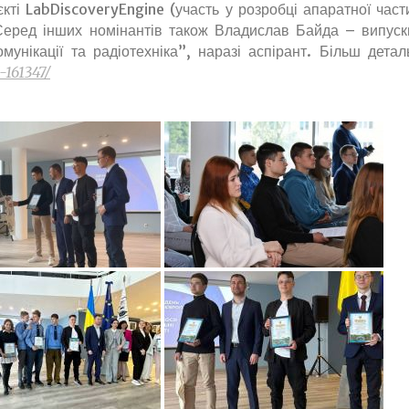
кті LabDiscoveryEngine (участь у розробці апаратної част
. Серед інших номінантів також Владислав Байда – випуск
унікації та радіотехніка”, наразі аспірант. Більш детал
-161347/