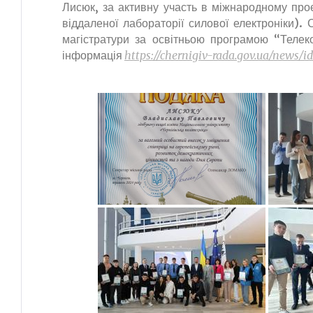
Лисюк, за активну участь в міжнародному проє
віддаленої лабораторії силової електроніки)
магістратури за освітньою програмою “Телеком
інформація
https://chernigiv-rada.gov.ua/news/id