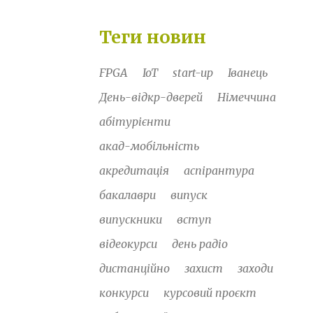
Теги новин
FPGA
IoT
start-up
Іванець
День-відкр-дверей
Німеччина
абітурієнти
акад-мобільність
акредитація
аспірантура
бакалаври
випуск
випускники
вступ
відеокурси
день радіо
дистанційно
захист
заходи
конкурси
курсовий проєкт