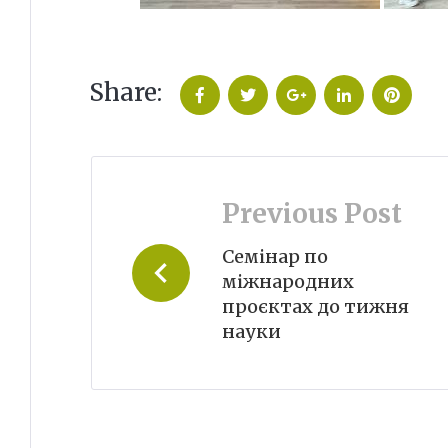
Share:
Facebook
Twitter
Google+
LinkedIn
Pinteres
Навігація
Previous Post
записів
Семінар по
міжнародних
проєктах до тижня
науки