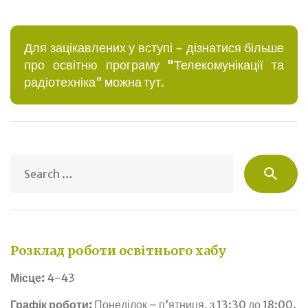
Для зацікавлених у вступі - дізнатися більше
про освітню програму "Телекомунікації та
радіотехніка" можна тут.
S
search
fo
Розклад роботи освітнього хабу
Місце:
4-43
Графік роботи:
Понеділок – п’ятниця, з 13:30 до 18:00.