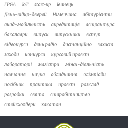
FPGA
IoT
start-up
Іванець
День-відкр-дверей
Німеччина
абітурієнти
акад-мобільність
акредитація
аспірантура
бакалаври
випуск
випускники
вступ
відеокурси
день радіо
дистанційно
захист
заходи
конкурси
курсовий проєкт
лабораторії
магістри
міжн-діяльність
навчання
наука
обладнання
олімпіади
посібник
практика
проєкт
розклад
розробки
свято
співробітництво
стейкхолдери
хакатон