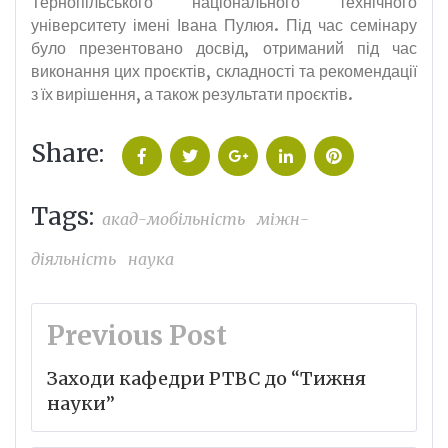
Тернопільського національного технічного
університету імені Івана Пулюя. Під час семінару
було презентовано досвід, отриманий під час
виконання цих проєктів, складності та рекомендації
з їх вирішення, а також результати проєктів.
Share:
Facebook
Twitter
Google+
LinkedIn
Pinterest
Tags:
акад-мобільність
міжн-
діяльність
наука
Навігація
Previous Post
записів
Заходи кафедри РТВС до “Тижня
науки”