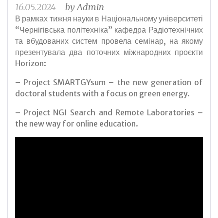
16.05.2024
by
Admin
В рамках тижня науки в Національному університеті
“Чернігівська політехніка” кафедра Радіотехнічних
та вбудованих систем провела семінар, на якому
презентувала два поточних міжнародних проєкти
Horizon:
– Project SMARTGYsum – the new generation of
doctoral students with a focus on green energy.
– Project NGI Search and Remote Laboratories –
the new way for online education.