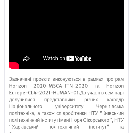
Зазначені проєкти виконуються в рамках програм
Horizon 2020-MSCA-ITN-2020 та Horizon
Europe-CL4-2021-HUMAN-01.До участі в семінарі
долучилися представники різних кафедр
Національного університету Чернігівська
політехніка, а також співробітники НТУ “Київський
політехнічний інститут імені Ігоря Сікорського”, НТУ
“Харківський політехнічний інститут” та