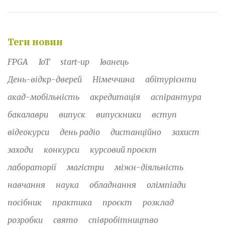
Теги новин
FPGA
IoT
start-up
Іванець
День-відкр-дверей
Німеччина
абітурієнти
акад-мобільність
акредитація
аспірантура
бакалаври
випуск
випускники
вступ
відеокурси
день радіо
дистанційно
захист
заходи
конкурси
курсовий проєкт
лабораторії
магістри
міжн-діяльність
навчання
наука
обладнання
олімпіади
посібник
практика
проєкт
розклад
розробки
свято
співробітництво