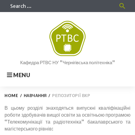
Skip
Sea
search
to
for
content
Кафедра РТВС НУ "Чернігівська політехніка"
MENU
HOME
/
НАВЧАННЯ
/
РЕПОЗИТОРІЇ ВКР
Репозиторії
В цьому розділі знаходяться випускні кваліфікаційні
роботи здобувачів вищої освіти за освітньою програмою
ВКР
“Телекомунікації та радіотехніка” бакалаврського та
магістерського рівнів: