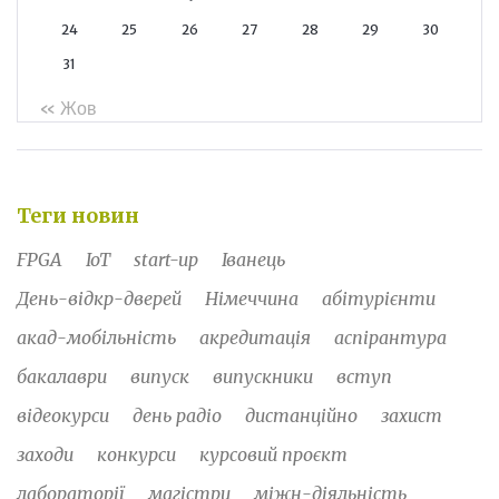
24
25
26
27
28
29
30
31
« Жов
Теги новин
FPGA
IoT
start-up
Іванець
День-відкр-дверей
Німеччина
абітурієнти
акад-мобільність
акредитація
аспірантура
бакалаври
випуск
випускники
вступ
відеокурси
день радіо
дистанційно
захист
заходи
конкурси
курсовий проєкт
лабораторії
магістри
міжн-діяльність