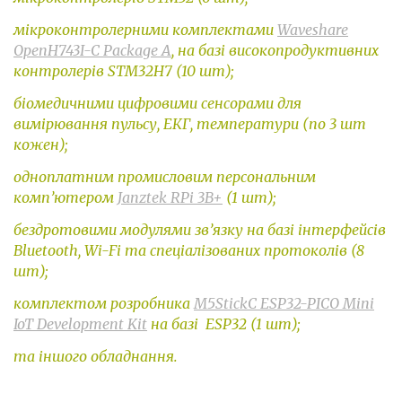
мікроконтролерними комплектами
Waveshare
OpenH743I-C Package A
, на базі високопродуктивних
контролерів STM32H7 (10 шт);
біомедичними цифровими сенсорами для
вимірювання пульсу, ЕКГ, температури (по 3 шт
кожен);
одноплатним промисловим персональним
комп’ютером
Janztek RPi 3B+
(1 шт);
бездротовими модулями зв’язку на базі інтерфейсів
Bluetooth, Wi-Fi та спеціалізованих протоколів (8
шт);
комплектом розробника
M5StickC ESP32-PICO Mini
IoT Development Kit
на базі ESP32 (1 шт);
та іншого обладнання.