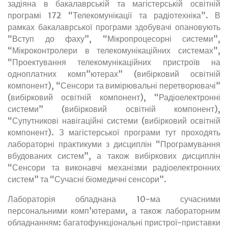
задіяна в бакалаврській та магістерській освітній
вбудованих
програмі 172 “Телекомунікації та радіотехніка”. В
рамках бакалаврської програми здобувачі опановують
систем
“Вступ до фаху”, “Мікропроцесорні системи”,
“Мікроконтролери в телекомунікаційних системах”,
4-
“Проектування телекомунікаційних пристроїв на
одноплатних комп”ютерах” (вибірковий освітній
43
компонент), “Сенсори та вимірювальні перетворювачі”
(вибірковий освітній компонент), “Радіоелектронні
системи” (вибірковий освітній компонент),
“Супутникові навігаційні системи (вибірковий освітній
компонент). З магістерської програми тут проходять
лабораторні практикуми з дисциплін “Програмування
вбудованих систем”, а також вибіркових дисциплін
“Сенсори та виконавчі механізми радіоелектронних
систем” та “Сучасні біомедичні сенсори”.
Лабораторія обладнана 10-ма сучасними
персональними комп’ютерами, а також лабораторним
обладнанням: багатофункціональні пристрої-приставки