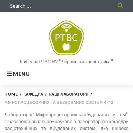
Skip
Sea
search
to
for
content
Кафедра РТВС НУ "Чернігівська політехніка"
MENU
HOME
/
КАФЕДРА
/
НАШІ ЛАБОРАТОРІЇ
/
МІКРОПРОЦЕСОРНИХ ТА ВБУДОВАНИХ СИСТЕМ 4-43
Мікропроцесорних
Лабораторія “Мікропроцесорних та вбудованих систем”
є базовою навчально-науковою лабораторією кафедри
та
радіотехнічних та вбудованих систем, яка широко