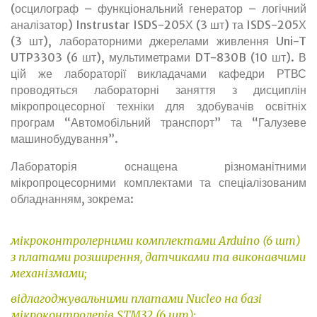
(осцилограф – функціональний генератор – логічний
аналізатор) Instrustar ISDS-205Х (3 шт) та ISDS-205Х
(3 шт), лабораторними джерелами живлення Uni-T
UTP3303 (6 шт), мультиметрами DT-830B (10 шт). В
цій же лабораторії викладачами кафедри РТВС
проводяться лабораторні заняття з дисциплін
мікропроцесорної техніки для здобувачів освітніх
програм “Автомобільний транспорт” та “Галузеве
машинобудування”.
Лабораторія оснащена різноманітними
мікропроцесорними комплектами та спеціалізованим
обладнанням, зокрема:
мікроконтролерними комплектами Arduino (6 шт)
з платами розширення, датчиками та виконавчими
механізмами;
відлагоджувальними платами Nucleo на базі
мікроконтролерів STM32 (6 шт);