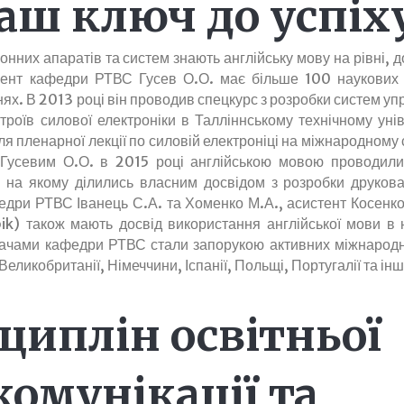
аш ключ до успіх
нних апаратів та систем знають англійську мову на рівні, 
оцент кафедри РТВС Гусев О.О. має більше 100 наукових п
х. В 2013 році він проводив спецкурс з розробки систем уп
роїв силової електроніки в Талліннському технічному унів
я пленарної лекції по силовій електроніці на міжнародному 
 Гусевим О.О. в 2015 році англійською мовою проводили
в, на якому ділились власним досвідом з розробки друков
едри РТВС Іванець С.А. та Хоменко М.А., асистент Косенко
ik) також мають досвід використання англійської мови в 
адачами кафедри РТВС стали запорукою активних міжнародн
ликобританії, Німеччини, Іспанії, Польщі, Португалії та інш
циплін освітньої
омунікації та