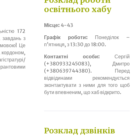
Розклад роботи
освітнього хабу
Місце:
4-43
ьністю 172
Графік роботи:
Понеділок –
а завдань з
п’ятниця, з 13:30 до 18:00.
ю мовою! Це
а кордоном,
Контактні особи:
Сергій
істратурі/
(+380933245083), Дмитро
грантовими
(+380639744380). Перед
відвідинами рекомендується
зконтактувати з ними для того щоб
бути впевненим, що хаб відкрито.
Розклад дзвінків