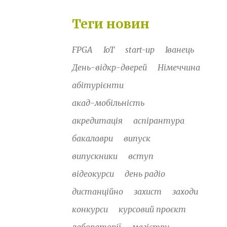
Теги новин
FPGA
IoT
start-up
Іванець
День-відкр-дверей
Німеччина
абітурієнти
акад-мобільність
акредитація
аспірантура
бакалаври
випуск
випускники
вступ
відеокурси
день радіо
дистанційно
захист
заходи
конкурси
курсовий проєкт