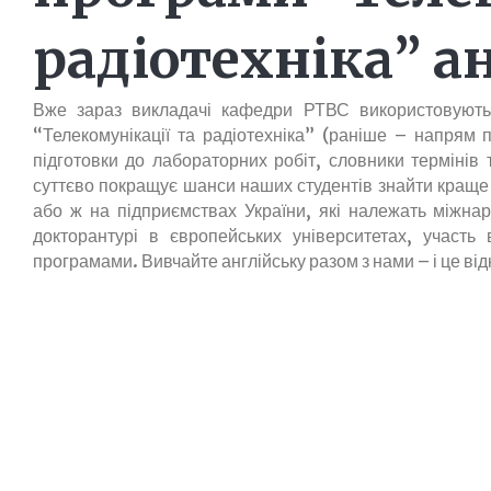
радіотехніка” а
Вже зараз викладачі кафедри РТВС використовують 
“Телекомунікації та радіотехніка” (раніше – напрям 
підготовки до лабораторних робіт, словники термінів
суттєво покращує шанси наших студентів знайти краще 
або ж на підприємствах України, які належать міжна
докторантурі в європейських університетах, участ
програмами. Вивчайте англійську разом з нами – і це від