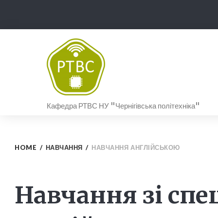
Skip
to
content
Кафедра РТВС НУ "Чернігівська політехніка"
HOME
/
НАВЧАННЯ
/
НАВЧАННЯ АНГЛІЙСЬКОЮ
Навчання
Навчання зі спе