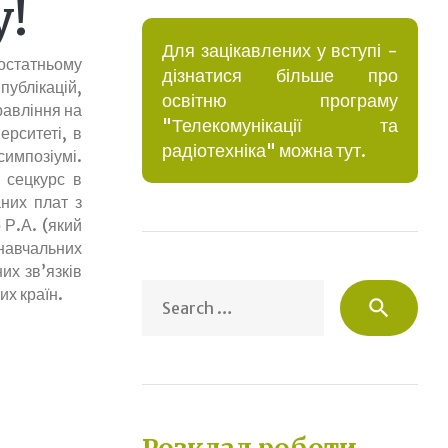
у!
Для зацікавлених у вступі -
достатньому
дізнатися більше про
ублікацій,
освітню програму
равління на
"Телекомунікації та
ерситеті, в
радіотехніка" можна тут.
симпозіумі.
 сецкурс в
аних плат з
 Р.А. (який
навчальних
их зв’язків
Sea
их країн.
search
for: