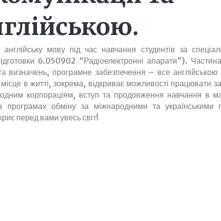
нглійською.
англійську мову під час навчання студентів за спеціал
підготовки 6.050902 “Радіоелектронні апарати”). Частин
 та визначень, програмне забезпечення – все англійсько
місце в житті, зокрема, відкриває можливості працювати з
родним корпораціям, вступ та продовження навчання в маг
ь в програмах обміну за міжнародними та українськими 
криє перед вами увесь світ!