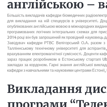
англійською – в
англійською
Більшість викладачів кафедри біомедичних радіоелектро
для викладання на ній спецкурсів в університеті. Д
опублікованих англійською мовою в міжнародних видання
програмованих логічних інтегральних схемах для прист
2014 році він був запрошений як провідний науковець дл
Завідувач кафедри РТВС Велігорський О.А. разом з
Талліннському технічному університеті для аспіранті
врахуванням електромагнітної сумісності. Доценти каф
зараз працює розробником в Естонському стартапі Ub
закладах за кордоном. Гарні знання англійської викл
кафедри з навчальними та науковими центрами Естонії, Ве
Викладання дис
програми “Телек