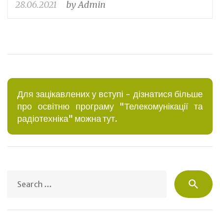
28.06.2021
by
Admin
Для зацікавлених у вступі - дізнатися більше
про освітню програму "Телекомунікації та
радіотехніка" можна тут.
S
search
fo