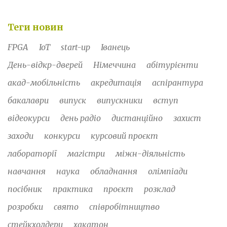
Теги новин
FPGA
IoT
start-up
Іванець
День-відкр-дверей
Німеччина
абітурієнти
акад-мобільність
акредитація
аспірантура
бакалаври
випуск
випускники
вступ
відеокурси
день радіо
дистанційно
захист
заходи
конкурси
курсовий проєкт
лабораторії
магістри
міжн-діяльність
навчання
наука
обладнання
олімпіади
посібник
практика
проєкт
розклад
розробки
свято
співробітництво
стейкхолдери
хакатон