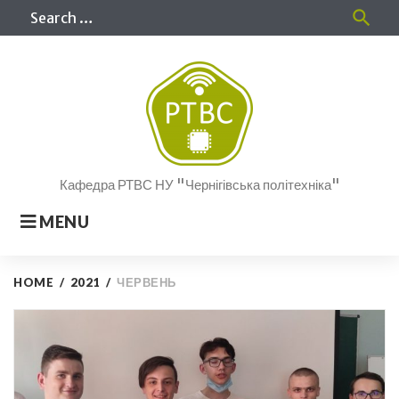
Skip
Sea
search
to
for
content
Кафедра РТВС НУ "Чернігівська політехніка"
MENU
HOME
/
2021
/
ЧЕРВЕНЬ
Місяць:
Червень