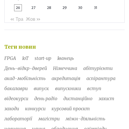
26
27
28
29
30
31
« Тра
Жов »
Теги новин
FPGA
IoT
start-up
Іванець
День-відкр-дверей
Німеччина
абітурієнти
акад-мобільність
акредитація
аспірантура
бакалаври
випуск
випускники
вступ
відеокурси
день радіо
дистанційно
захист
заходи
конкурси
курсовий проєкт
лабораторії
магістри
міжн-діяльність
навчання
наука
обладнання
олімпіади