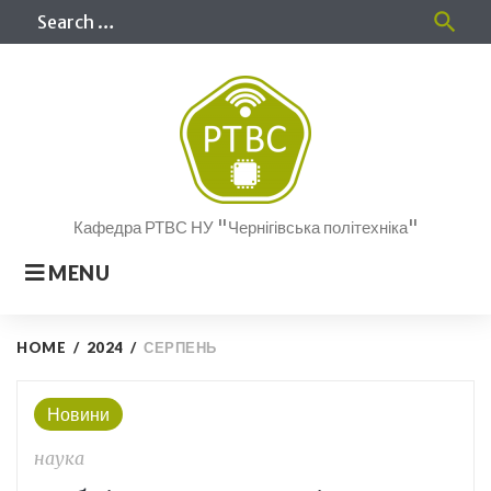
Skip
Sea
search
to
for
content
Кафедра РТВС НУ "Чернігівська політехніка"
MENU
HOME
/
2024
/
СЕРПЕНЬ
Місяць:
Новини
Серпень
наука