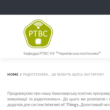
Skip
to
content
Кафедра РТВС НУ "Чернігівська політехніка"
HOME
/
РАДІОТЕХНІКА… ЦЕ МАБУТЬ ЩОСЬ ЗАСТАРІЛЕ?
Радіотехніка.
Продовжуємо про нашу бакалаврську освітню програму 
комунікації та радіотехніка». До цього ми розповіли і
додатків для систем Internet of Things. Допитливий читач