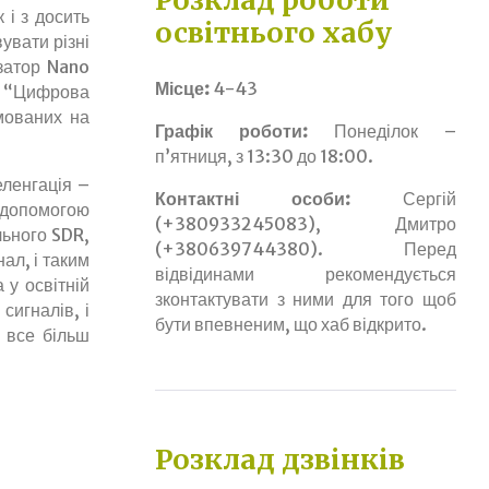
Розклад роботи
і з досить
освітнього хабу
увати різні
затор Nano
Місце:
4-43
 – “Цифрова
ямованих на
Графік роботи:
Понеділок –
п’ятниця, з 13:30 до 18:00.
еленгація –
Контактні особи:
Сергій
 допомогою
(+380933245083), Дмитро
льного SDR,
(+380639744380). Перед
ал, і таким
відвідинами рекомендується
у освітній
зконтактувати з ними для того щоб
сигналів, і
бути впевненим, що хаб відкрито.
 все більш
Розклад дзвінків