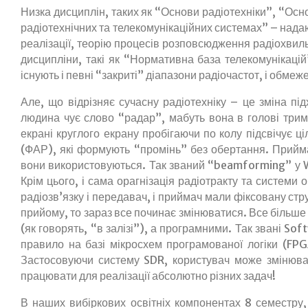
Низка дисциплін, таких як “Основи радіотехніки”, “Ос
Це
радіотехнічних та телекомунікаційних системах” – надают
реалізації, теорію процесів розповсюдження радіохвиль
дисципліни, такі як “Нормативна база телекомунікацій
мабуть
існують і певні “закриті” діапазони радіочастот, і обмеж
Але, що відрізняє сучасну радіотехніку – це зміна пі
людина чує слово “радар”, мабуть вона в голові трима
щось
екрані круглого екрану пробігаючи по колу підсвічує ц
(ФАР), які формують “промінь” без обертання. Прийма
вони використовуються. Так званий “beamforming” у Wi
Крім цього, і сама орагнізація радіотракту та системи
застаріле?
радіозв’язку і передавач, і приймач мали фіксовану стр
прийому, то зараз все починає змінюватися. Все більше
(як говорять, “в залізі”), а програмними. Так звані S
правило на базі мікросхем програмованої логіки (FPG
Застосовуючи систему SDR, користувач може змінюва
працювати для реалізації абсолютно різних задач!
В наших вибіркових освітніх компонентах 8 семестру