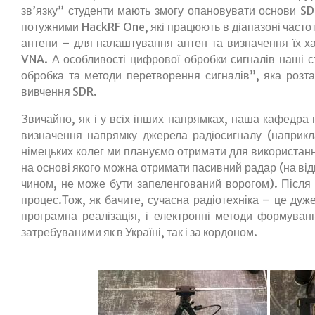
зв’язку” студенти мають змогу опановувати основи S
потужними HackRF One, які працюють в діапазоні частот 
антени – для налаштування антен та визначення їх х
VNA. А особливості цифрової обробки сигналів наші ст
обробка та методи перетворення сигналів”, яка розта
вивчення SDR.
Звичайно, як і у всіх інших напрямках, наша кафедра не
визначення напрямку джерела радіосигналу (наприкл
німецьких колег ми плануємо отримати для використанн
на основі якого можна отримати пасивний радар (на від
чином, не може бути запеленгований ворогом). Після
процес.Тож, як бачите, сучасна радіотехніка – це дуж
програмна реалізація, і електронні методи формуван
затребуваними як в Україні, так і за кордоном.