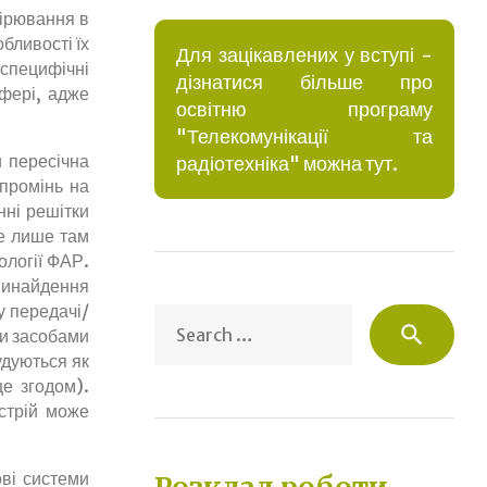
мірювання в
бливості їх
Для зацікавлених у вступі -
 специфічні
дізнатися більше про
сфері, адже
освітню програму
"Телекомунікації та
и пересічна
радіотехніка" можна тут.
 промінь на
нні решітки
не лише там
ології ФАР.
 винайдення
у передачі/
Sea
search
ми засобами
for:
удуються як
це згодом).
стрій може
ві системи