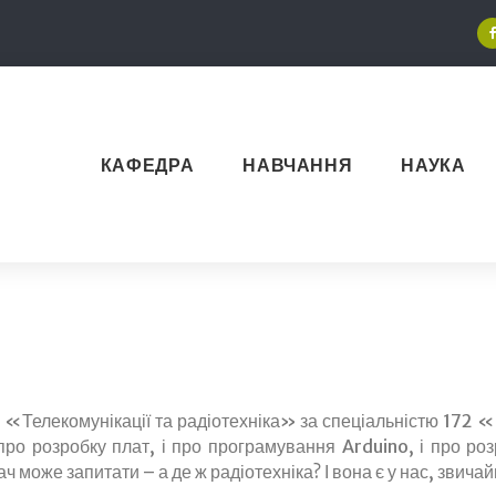
КАФЕДРА
НАВЧАННЯ
НАУКА
..
«Телекомунікації та радіотехніка» за спеціальністю 172 
 про розробку плат, і про програмування Arduino, і про ро
 може запитати – а де ж радіотехніка? І вона є у нас, звичай