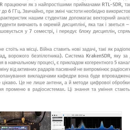
DR працюючи як з найпростішими приймачами RTL-SDR, так 
до 6 ГГц. Звичайно, при зміні частоти необхідно використов
арактеристик нашим студентам допомагає векторний аналі
уденти вивчають в окремій дисципліні, яка так і зветься
шовується у 7 семестрі, і передує блоку дисциплін, спр
 стоїть на місці. Війна ставить нові задачі, такі як радіоп
ад, ворожого безпілотника). Система KrakenSDR, яку за
я в навчальному процесі, є прикладом когерентного 5 кана
міну від активних радарів пасивний не випромінює радіосигн
 опанування викладачами кафедри вона буде впроваджена 
е цікаво. Це не лише антени, а й методи цифрової обробки 
ня променю в радіосистемах. Ці знання та уміння стають