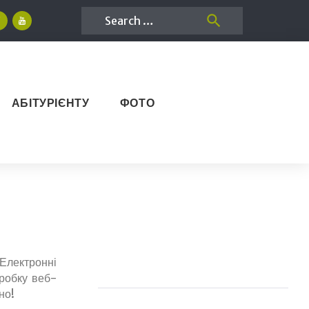
Search
search
for:
Facebook
YouTube
АБІТУРІЄНТУ
ФОТО
«Електронні
зробку веб-
но!