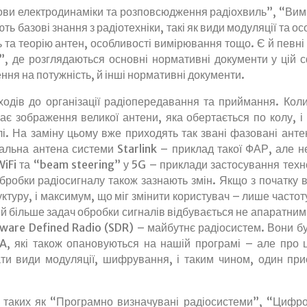
нови електродинаміки та розповсюдження радіохвиль”, “Ви
ь базові знання з радіотехніки, такі як види модуляції та осо
 та теорію антен, особливості вимірювання тощо. Є й певні
”, де розглядаються основні нормативні документи у цій 
ення на потужність, й інші нормативні документи.
дходів до організації радіопередавання та приймання. Кол
є зображення великої антени, яка обертається по колу, і
ілі. На заміну цьому вже приходять так звані фазовані анте
льна антена системи Starlink – приклад такої ФАР, але 
Fi та “beam steering” у 5G – приклади застосування техн
 обробки радіосигналу також зазнають змін. Якщо з початку
уктуру, і максимум, що міг змінити користувач – лише частот
 й більше задач обробки сигналів відбувається не апаратни
oftware Defined Radio (SDR) – майбутнє радіосистем. Вони б
A, які також опановуються на нашій програмі – але про 
ти види модуляції, шифрування, і таким чином, один при
, таких як “Програмно визначувані радіосистеми”, “Цифро