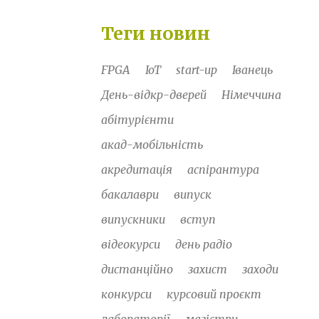
Теги новин
FPGA
IoT
start-up
Іванець
День-відкр-дверей
Німеччина
абітурієнти
акад-мобільність
акредитація
аспірантура
бакалаври
випуск
випускники
вступ
відеокурси
день радіо
дистанційно
захист
заходи
конкурси
курсовий проєкт