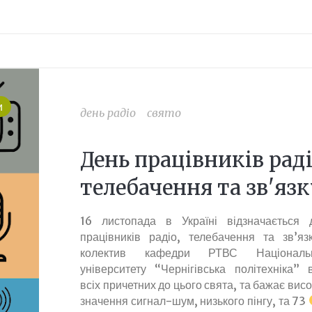
и
день радіо
свято
День працівників раді
телебачення та зв'яз
16 листопада в Україні відзначається 
працівників радіо, телебачення та зв’язк
колектив кафедри РТВС Національн
університету “Чернігівська політехніка” в
всіх причетних до цього свята, та бажає вис
значення сигнал-шум, низького пінгу, та 73