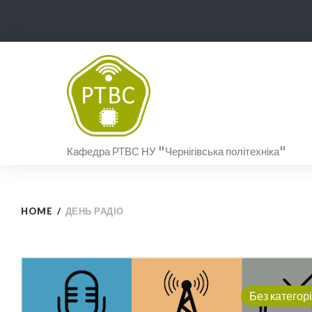
Skip
to
content
Кафедра РТВС НУ "Чернігівська політехніка"
HOME
/
ДЕНЬ РАДІО
Позначка:
Без категорі