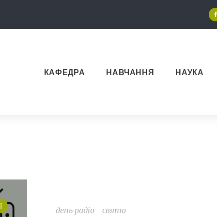
КАФЕДРА
НАВЧАННЯ
НАУКА
ї
день радіо
свято