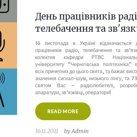
День працівників раді
телебачення та зв'яз
16 листопада в Україні відзначається 
працівників радіо, телебачення та зв’язк
колектив кафедри РТВС Національн
університету “Чернігівська політехніка” в
всіх причетних до цього свята, та бажає вис
значення сигнал-шум, низького пінгу, та 7
святом Вас – радіолюбителі, розроб
апаратури, зв’язківці, оператори!
READ MORE
16.11.2021
by
Admin