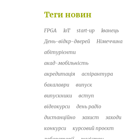
Теги новин
FPGA
IoT
start-up
Іванець
День-відкр-дверей
Німеччина
абітурієнти
акад-мобільність
акредитація
аспірантура
бакалаври
випуск
випускники
вступ
відеокурси
день радіо
дистанційно
захист
заходи
конкурси
курсовий проєкт