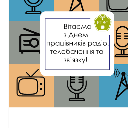
день
радіо