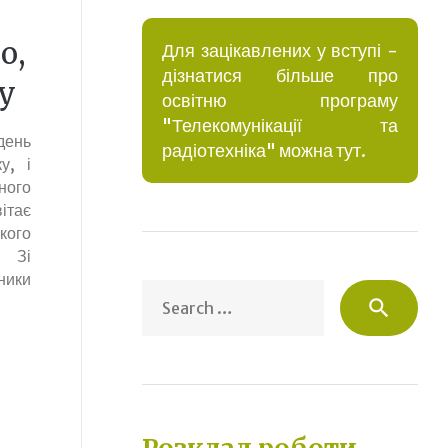
о,
Для зацікавлених у вступі -
дізнатися більше про
ку
освітню програму
"Телекомунікації та
день
радіотехніка" можна тут.
у, і
ого
ітає
окого
3 Зі
ники
Sea
search
for: