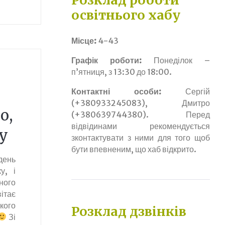
Розклад роботи
освітнього хабу
Місце:
4-43
Графік роботи:
Понеділок –
п’ятниця, з 13:30 до 18:00.
Контактні особи:
Сергій
(+380933245083), Дмитро
о,
(+380639744380). Перед
відвідинами рекомендується
ку
зконтактувати з ними для того щоб
бути впевненим, що хаб відкрито.
день
у, і
ого
ітає
окого
Розклад дзвінків
Зі