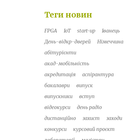
Теги новин
FPGA
IoT
start-up
Іванець
День-відкр-дверей
Німеччина
абітурієнти
акад-мобільність
акредитація
аспірантура
бакалаври
випуск
випускники
вступ
відеокурси
день радіо
дистанційно
захист
заходи
конкурси
курсовий проєкт