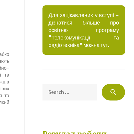
Для зацікавлених у вступі -
дізнатися більше про
освітню програму
"Телекомунікації та
радіотехніка" можна тут.
абко
яють
йно-
ї та
жців
Sea
ових
search
for:
я та
який