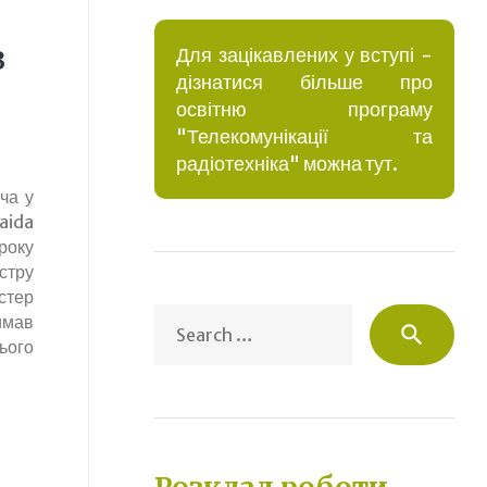
з
Для зацікавлених у вступі -
дізнатися більше про
освітню програму
"Телекомунікації та
радіотехніка" можна тут.
ча у
aida
року
стру
стер
Sea
имав
search
for:
ього