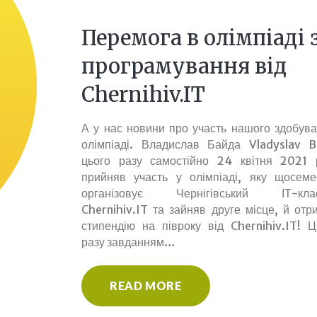
Перемога в олімпіаді 
програмування від
Chernihiv.IT
А у нас новини про участь нашого здобува
олімпіаді. Владислав Байда Vladyslav B
цього разу самостійно 24 квітня 2021 
прийняв участь у олімпіаді, яку щосеме
організовує Чернігівський ІТ-кла
Chernihiv.IT та зайняв друге місце, й отр
стипендію на півроку від Chernihiv.IT! Ц
разу завданням…
READ MORE