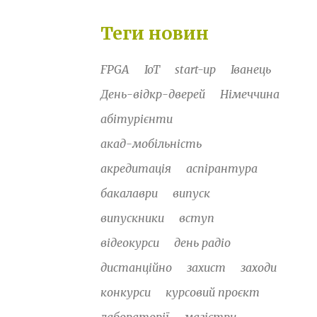
Теги новин
FPGA
IoT
start-up
Іванець
День-відкр-дверей
Німеччина
абітурієнти
акад-мобільність
акредитація
аспірантура
бакалаври
випуск
випускники
вступ
відеокурси
день радіо
дистанційно
захист
заходи
конкурси
курсовий проєкт