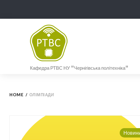
Skip
to
content
Кафедра РТВС НУ "Чернігівська політехніка"
HOME
/
ОЛІМПІАДИ
Позначка:
Новин