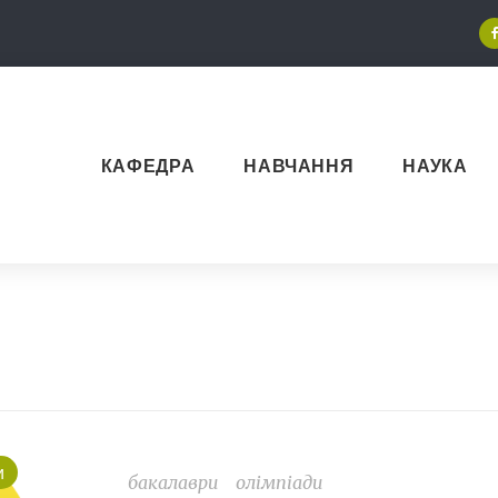
КАФЕДРА
НАВЧАННЯ
НАУКА
и
бакалаври
олімпіади