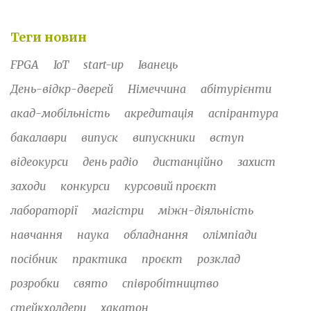
Теги новин
FPGA
IoT
start-up
Іванець
День-відкр-дверей
Німеччина
абітурієнти
акад-мобільність
акредитація
аспірантура
бакалаври
випуск
випускники
вступ
відеокурси
день радіо
дистанційно
захист
заходи
конкурси
курсовий проєкт
лабораторії
магістри
міжн-діяльність
навчання
наука
обладнання
олімпіади
посібник
практика
проєкт
розклад
розробки
свято
співробітництво
стейкхолдери
хакатон