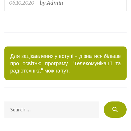
06.10.2020
by
Admin
Для зацікавлених у вступі - дізнатися більше
про освітню програму "Телекомунікації та
радіотехніка" можна тут.
S
search
fo