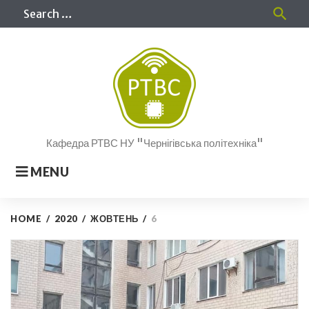
Skip
Sea
search
to
for
content
Кафедра РТВС НУ "Чернігівська політехніка"
MENU
HOME
/
2020
/
ЖОВТЕНЬ
/
6
День:
06.10.2020