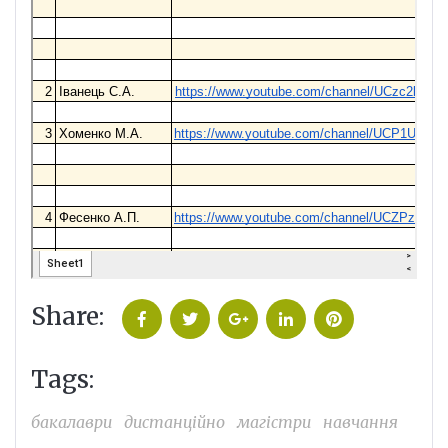
Share:
Facebook
Twitter
Google+
LinkedIn
Pinterest
Tags:
бакалаври
дистанційно
магістри
навчання