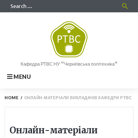
Skip
Sea
search
to
for
content
Кафедра РТВС НУ "Чернігівська політехніка"
MENU
HOME
/
ОНЛАЙН-МАТЕРІАЛИ ВИКЛАДАЧІВ КАФЕДРИ РТВС
Онлайн-матеріали