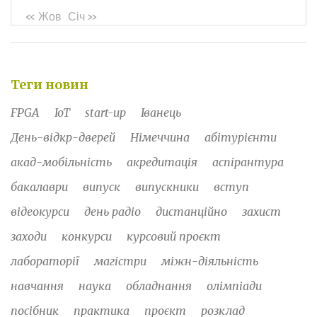
« Жов
Січ »
Теги новин
FPGA
IoT
start-up
Іванець
День-відкр-дверей
Німеччина
абітурієнти
акад-мобільність
акредитація
аспірантура
бакалаври
випуск
випускники
вступ
відеокурси
день радіо
дистанційно
захист
заходи
конкурси
курсовий проєкт
лабораторії
магістри
міжн-діяльність
навчання
наука
обладнання
олімпіади
посібник
практика
проєкт
розклад