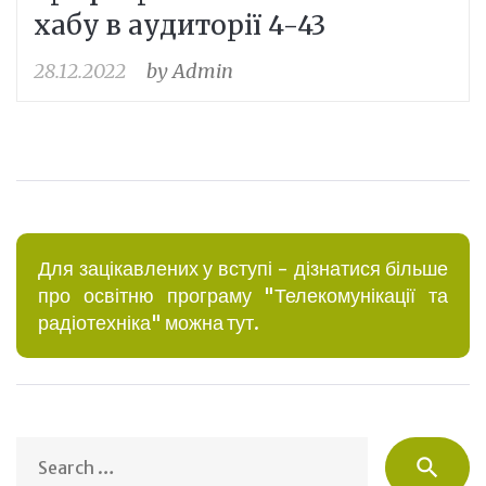
хабу в аудиторії 4-43
28.12.2022
by
Admin
Для зацікавлених у вступі - дізнатися більше
про освітню програму "Телекомунікації та
радіотехніка" можна тут.
S
search
fo