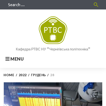
Skip
Sea
search
to
for
content
Кафедра РТВС НУ "Чернігівська політехніка"
MENU
HOME
/
2022
/
ГРУДЕНЬ
/
28
День:
28.12.2022