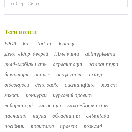
« Сер
Січ »
Теги новин
FPGA
IoT
start-up
Іванець
День-відкр-дверей
Німеччина
абітурієнти
акад-мобільність
акредитація
аспірантура
бакалаври
випуск
випускники
вступ
відеокурси
день радіо
дистанційно
захист
заходи
конкурси
курсовий проєкт
лабораторії
магістри
міжн-діяльність
навчання
наука
обладнання
олімпіади
посібник
практика
проєкт
розклад