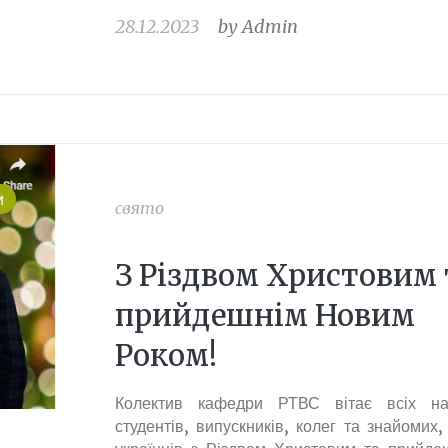
28.12.2023
by
Admin
и
свято
З Різдвом Христовим 
прийдешнім Новим
Роком!
Колектив кафедри РТВС вітає всіх н
студентів, випускників, колег та знайомих,