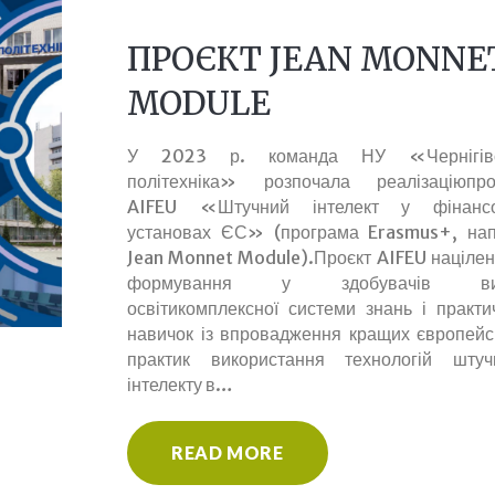
ПРОЄКТ JEAN MONNE
MODULE
У 2023 р. команда НУ «Чернігівс
політехніка» розпочала реалізаціюпро
AIFEU «Штучний інтелект у фінанс
установах ЄС» (програма Erasmus+, на
Jean Monnet Module).Проєкт AIFEU націлен
формування у здобувачів ви
освітикомплексної системи знань і практи
навичок із впровадження кращих європейс
практик використання технологій штуч
інтелекту в…
READ MORE