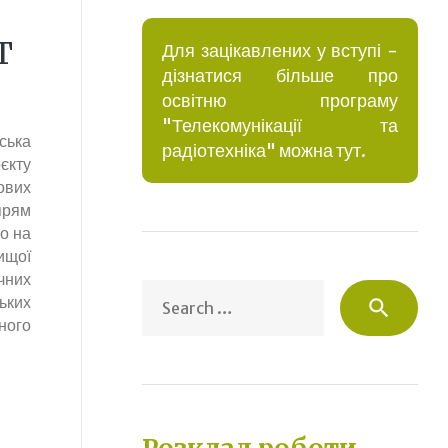
T
Для зацікавлених у вступі -
дізнатися більше про
освітню програму
"Телекомунікації та
ька
радіотехніка" можна тут.
єкту
ових
прям
о на
щої
чних
Sea
ьких
search
for:
ного