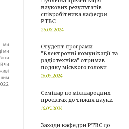
Публічна презентація
наукових результатів
співробітника кафедри
РТВС
26.08.2024
, ми
Студент програми
ді ми
“Електронні комунікації та
боти
радіотехніка” отримав
й чи
подяку міського голови
живі
16.05.2024
ашим
2022
Семінар по міжнародних
проєктах до тижня науки
16.05.2024
Заходи кафедри РТВС до