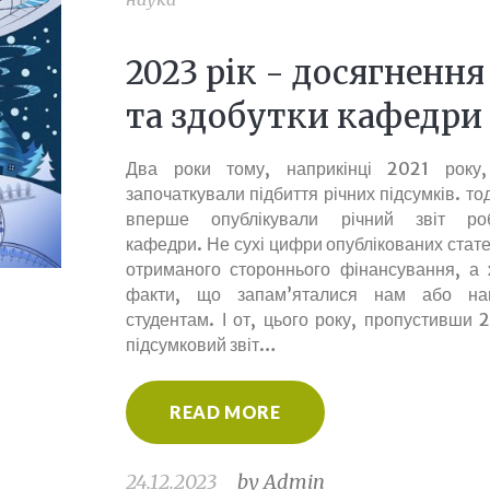
2023 рік - досягнення
та здобутки кафедри
Два роки тому, наприкінці 2021 року
започаткували підбиття річних підсумків. то
вперше опублікували річний звіт ро
кафедри. Не сухі цифри опублікованих стате
отриманого стороннього фінансування, а 
факти, що запам’яталися нам або н
студентам. І от, цього року, пропустивши 
підсумковий звіт…
READ MORE
24.12.2023
by
Admin