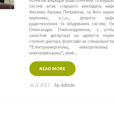
Колектив кафедри радіотехнічних та вбудов
систем вітає старшого викладача каф
Фесенка Артема Петровича, та його науко
керівника, к.т.н., доцента кафе
радіотехнічних та вбудованих систем, Гу
Олександра Олександровича, з успі
захистом дисертації на здобуття науко
ступеня доктора філософії за спеціальністю
“Електроенергетика, електротехнік
електромеханіка”, який…
READ MORE
24.11.2023
by
Admin