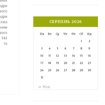
аних
едри
вого
дри
СЕРПЕНЬ 2026
сєва
шним
вого
Пн
Вт
Ср
Чт
Пт
Сб
Нд
 141
1
2
а та
3
4
5
6
7
8
9
10
11
12
13
14
15
16
17
18
19
20
21
22
23
24
25
26
27
28
29
30
31
« Жов