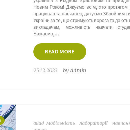
українців з Різдвом Христовим та прийде
Новим Роком! Дякуємо всім, хто протягом 
працював та навчався, дякуємо Збройним с
України за те, що стримують ворога та дають
викладачам, можливість навчати студен
Бажаємо,…
READ MORE
25.12.2023
by
Admin
и
акад-мобільність
лабораторії
навчан
наука