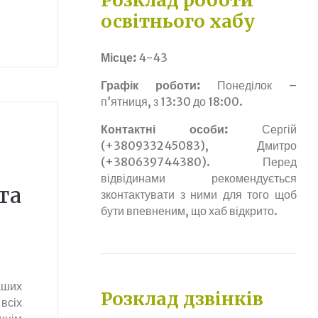
Розклад роботи
освітнього хабу
Місце:
4-43
Графік роботи:
Понеділок –
п’ятниця, з 13:30 до 18:00.
Контактні особи:
Сергій
(+380933245083), Дмитро
(+380639744380). Перед
відвідинами рекомендується
та
зконтактувати з ними для того щоб
бути впевненим, що хаб відкрито.
аших
Розклад дзвінків
 всіх