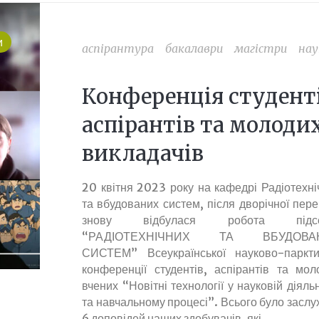
и
аспірантура
бакалаври
магістри
нау
Конференція студенті
аспірантів та молоди
викладачів
20 квітня 2023 року на кафедрі Радіотехні
та вбудованих систем, після дворічної пере
знову відбулася робота підсек
“РАДІОТЕХНІЧНИХ ТА ВБУДОВА
СИСТЕМ” Всеукраїнської науково-паркти
конференції студентів, аспірантів та мол
вчених “Новітні технології у науковій діяль
та навчальному процесі”. Всього було заслу
6 доповідей наших здобувачів, які…