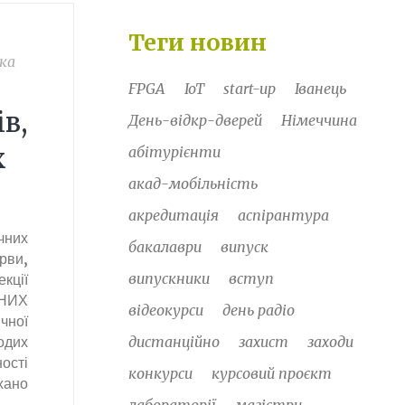
Теги новин
ка
FPGA
IoT
start-up
Іванець
в,
День-відкр-дверей
Німеччина
х
абітурієнти
акад-мобільність
акредитація
аспірантура
чних
бакалаври
випуск
рви,
випускники
вступ
ції
НИХ
відеокурси
день радіо
чної
одих
дистанційно
захист
заходи
ності
конкурси
курсовий проєкт
хано