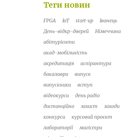
Теги новин
FPGA
IoT
start-up
Іванець
День-відкр-дверей
Німеччина
абітурієнти
акад-мобільність
акредитація
аспірантура
бакалаври
випуск
випускники
вступ
відеокурси
день радіо
дистанційно
захист
заходи
конкурси
курсовий проєкт
лабораторії
магістри