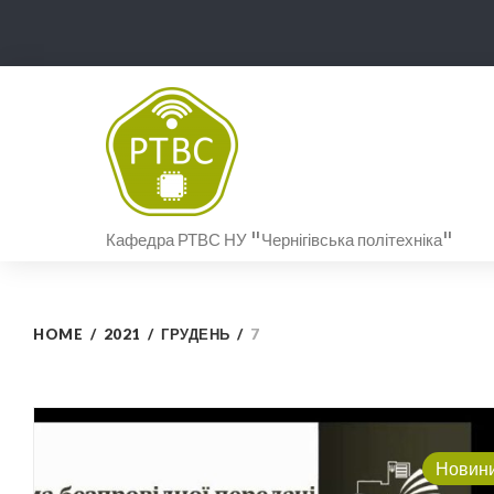
Skip
to
content
Кафедра РТВС НУ "Чернігівська політехніка"
HOME
/
2021
/
ГРУДЕНЬ
/
7
День:
Новин