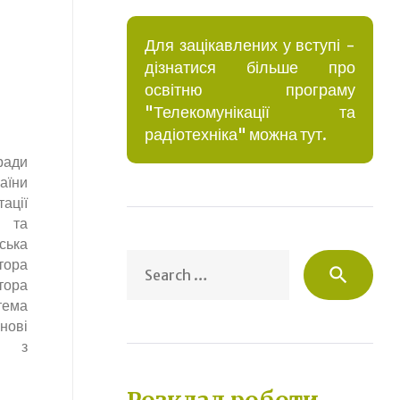
Для зацікавлених у вступі -
дізнатися більше про
освітню програму
"Телекомунікації та
радіотехніка" можна тут.
 ради
аїни
ації
х та
ька
Sea
ора
search
for:
тора
ема
нові
в з