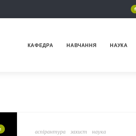
КАФЕДРА
НАВЧАННЯ
НАУКА
и
аспірантура
захист
наука