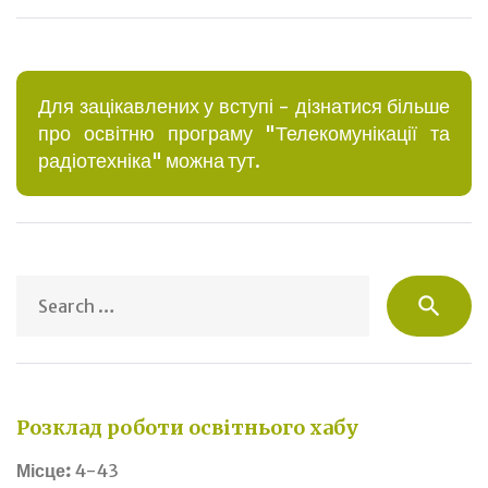
Для зацікавлених у вступі - дізнатися більше
про освітню програму "Телекомунікації та
радіотехніка" можна тут.
S
search
fo
Розклад роботи освітнього хабу
Місце:
4-43