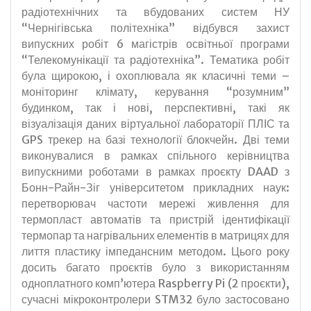
радіотехнічних та вбудованих систем НУ
“Чернігівська політехніка” відбувся захист
випускних робіт 6 магістрів освітньої програми
“Телекомунікації та радіотехніка”. Тематика робіт
була щирокою, і охоплювала як класичні теми –
моніторинг клімату, керування “розумним”
будинком, так і нові, перспективні, такі як
візуалізація даних віртуальної лабораторії ПЛІС та
GPS трекер на базі технології блокчейн. Дві теми
виконувалися в рамках спільного керівництва
випускними роботами в рамках проєкту DAAD з
Бонн-Райн-Зіг університетом прикладних наук:
перетворювач частоти мережі живлення для
термопласт автоматів та пристрій ідентифікації
термопар та нагрівальних елементів в матрицях для
лиття пластику імпедансним методом. Цього року
досить багато проєктів було з використанням
одноплатного комп’ютера Raspberry Pi (2 проєкти),
сучасні мікроконтролери STM32 було застосовано