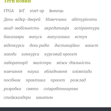
Теги новин
FPGA
IoT
start-up
Іванець
День-відкр-дверей
Німеччина
абітурієнти
акад-мобільність
акредитація
аспірантура
бакалаври
випуск
випускники
вступ
відеокурси
день радіо
дистанційно
захист
заходи
конкурси
курсовий проєкт
лабораторії
магістри
міжн-діяльність
навчання
наука
обладнання
олімпіади
посібник
практика
проєкт
розклад
розробки
свято
співробітництво
стейкхолдери
хакатон