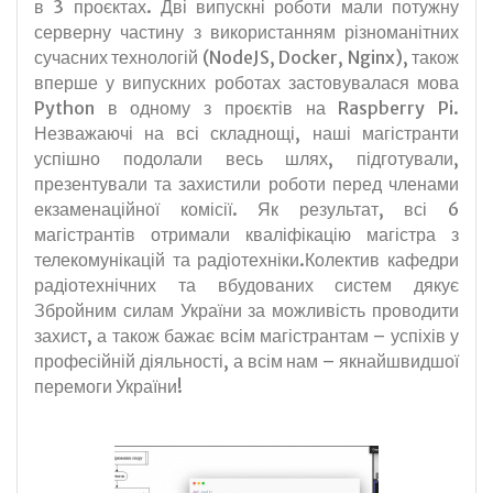
в 3 проєктах. Дві випускні роботи мали потужну
серверну частину з використанням різноманітних
сучасних технологій (NodeJS, Docker, Nginx), також
вперше у випускних роботах застовувалася мова
Python в одному з проєктів на Raspberry Pi.
Незважаючі на всі складнощі, наші магістранти
успішно подолали весь шлях, підготували,
презентували та захистили роботи перед членами
екзаменаційної комісії. Як результат, всі 6
магістрантів отримали кваліфікацію магістра з
телекомунікацій та радіотехніки.Колектив кафедри
радіотехнічних та вбудованих систем дякує
Збройним силам України за можливість проводити
захист, а також бажає всім магістрантам – успіхів у
професійній діяльності, а всім нам – якнайшвидшої
перемоги України!