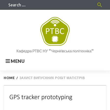
Skip
Sea
search
to
for
content
Кафедра РТВС НУ "Чернігівська політехніка"
MENU
HOME
/
ЗАХИСТ ВИПУСКНИХ РОБІТ МАГІСТРІВ