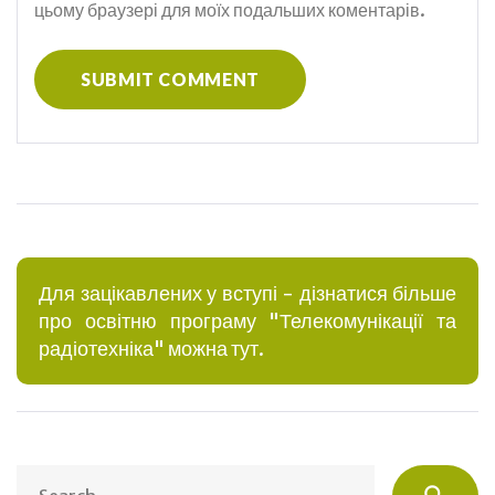
цьому браузері для моїх подальших коментарів.
Для зацікавлених у вступі - дізнатися більше
про освітню програму "Телекомунікації та
радіотехніка" можна тут.
S