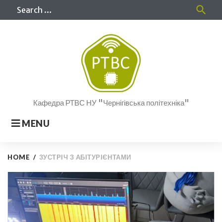
Skip
Sea
search
to
for
content
Кафедра РТВС НУ "Чернігівська політехніка"
MENU
HOME
/
ЗУСТРІЧ З АБІТУРІЄНТАМИ