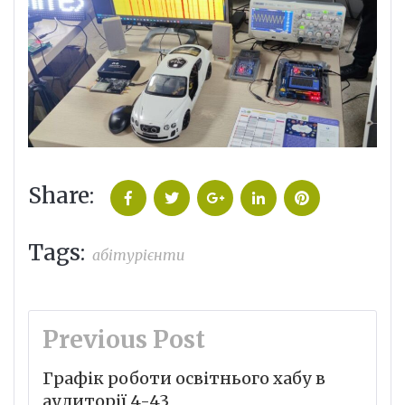
Share:
Facebook
Twitter
Google+
LinkedIn
Pinterest
Tags:
абітурієнти
Навігація
Previous Post
записів
Графік роботи освітнього хабу в
аудиторії 4-43