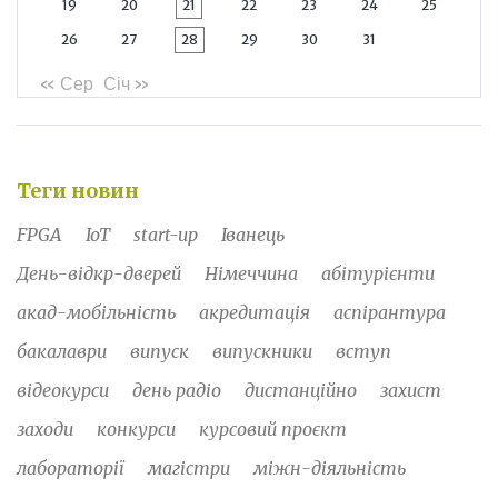
19
20
21
22
23
24
25
26
27
28
29
30
31
« Сер
Січ »
Теги новин
FPGA
IoT
start-up
Іванець
День-відкр-дверей
Німеччина
абітурієнти
акад-мобільність
акредитація
аспірантура
бакалаври
випуск
випускники
вступ
відеокурси
день радіо
дистанційно
захист
заходи
конкурси
курсовий проєкт
лабораторії
магістри
міжн-діяльність