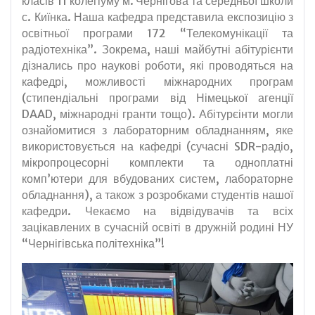
класів 11 колегіуму м. Чернігова та середньої школи
с. Киїнка. Наша кафедра представила експозицію з
освітньої програми 172 “Телекомунікації та
радіотехніка”. Зокрема, наші майбутні абітурієнти
дізнались про наукові роботи, які проводяться на
кафедрі, можливості міжнародних програм
(стипендіальні програми від Німецької агенції
DAAD, міжнародні гранти тощо). Абітурєінти могли
ознайомитися з лабораторним обладнанням, яке
використовується на кафедрі (сучасні SDR-радіо,
мікропроцесорні комплекти та одноплатні
комп’ютери для вбудованих систем, лабораторне
обладнання), а також з розробками студентів нашої
кафедри. Чекаємо на відвідувачів та всіх
зацікавлених в сучасній освіті в дружній родині НУ
“Чернігівська політехніка”!