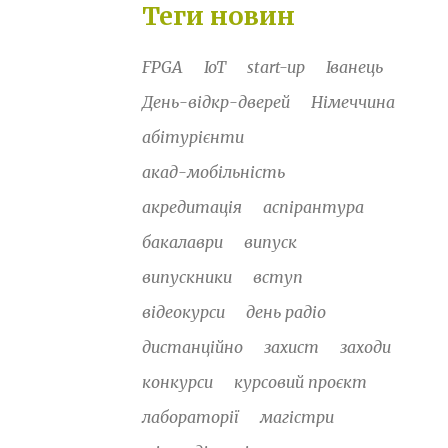
Теги новин
FPGA
IoT
start-up
Іванець
День-відкр-дверей
Німеччина
абітурієнти
акад-мобільність
акредитація
аспірантура
бакалаври
випуск
випускники
вступ
відеокурси
день радіо
дистанційно
захист
заходи
конкурси
курсовий проєкт
лабораторії
магістри