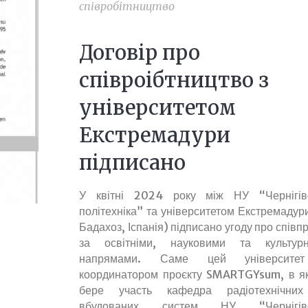
співробітництво
Договір про
співроібтництво з
університетом
Екстремадури
підписано
У квітні 2024 року між НУ “Чернігів
політехніка” та університетом Екстремадури
Бадахоз, Іспанія) підписано угоду про спів
за освітніми, науковими та культур
напрямами. Саме цей університе
координатором проєкту SMARTGYsum, в я
бере участь кафедра радіотехнічни
вбудованих систем НУ “Чернігівс