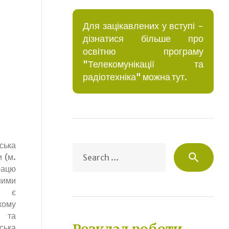
Для зацікавлених у вступі -
дізнатися більше про
освітню програму
"Телекомунікації та
радіотехніка" можна тут.
ська
Sea
search
 (м.
for:
працю
ними
т є
кому
х та
ька