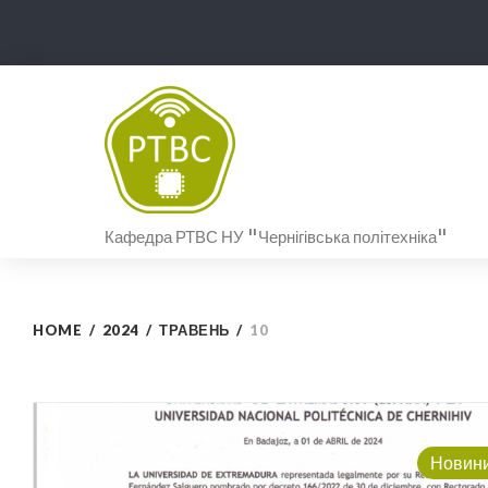
Skip
to
content
Кафедра РТВС НУ "Чернігівська політехніка"
HOME
/
2024
/
ТРАВЕНЬ
/
10
День:
Новин