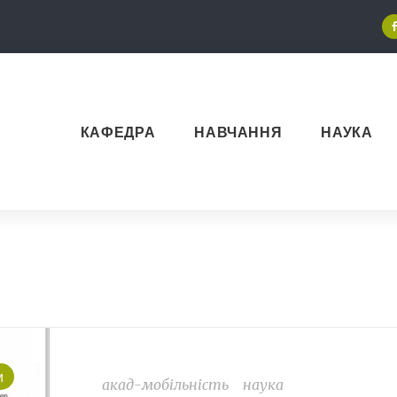
КАФЕДРА
НАВЧАННЯ
НАУКА
и
акад-мобільність
наука